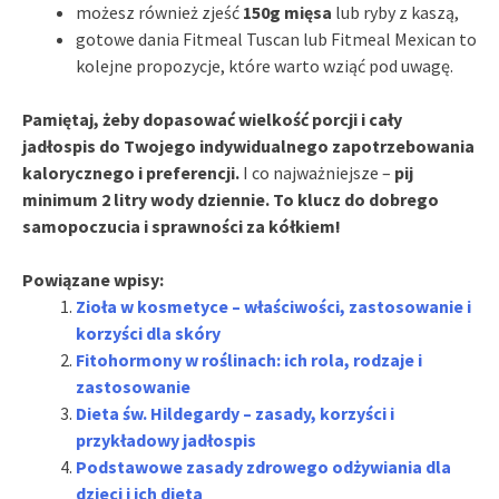
możesz również zjeść
150g mięsa
lub ryby z kaszą,
gotowe dania Fitmeal Tuscan lub Fitmeal Mexican to
kolejne propozycje, które warto wziąć pod uwagę.
Pamiętaj, żeby dopasować wielkość porcji i cały
jadłospis do Twojego indywidualnego zapotrzebowania
kalorycznego i preferencji.
I co najważniejsze –
pij
minimum 2 litry wody dziennie. To klucz do dobrego
samopoczucia i sprawności za kółkiem!
Powiązane wpisy:
Zioła w kosmetyce – właściwości, zastosowanie i
korzyści dla skóry
Fitohormony w roślinach: ich rola, rodzaje i
zastosowanie
Dieta św. Hildegardy – zasady, korzyści i
przykładowy jadłospis
Podstawowe zasady zdrowego odżywiania dla
dzieci i ich dieta