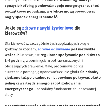
spożycie kofeiny, ponieważ napoje energetyczne, choć
początkowo pobudzają, w efekcie mogą powodować
nagły spadek energii i senność.
Jakie są
zdrowe nawyki żywieniowe
dla
kierowców?
Dla kierowców, szczególnie tych spędzających długie
godziny za kółkiem,
zdrowe odżywianie
jest niezwykle
ważne.
Kluczowe jest
regularne spożywanie posiłków co
3-4 godziny
, z pominięciem potraw smażonych i
obciążających trawienie. Małe, proteinowe porcje
skutecznie pomagają opanować uczucie głodu.
Śniadanie,
zjedzone tuż po przebudzeniu, powinno pokrywać około
jednej czwartej dziennego zapotrzebowania
energetycznego
– to solidny fundament zbilansowanej
diety.
Odpowiedni sposób odżywiania może znacząco wpłynąć