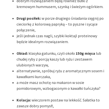
dobrym rozwiązaniem będą również bułki z
kremowym hummusem, szynką i świeżym ogórkiem.
Drugi posiłek:
w porze drugiego śniadania sięgnij po
cieciorkę z kolorową papryką – to pyszne i sycące
połączenie,
jeśli jednak czas nagli, szybki koktajl proteinowy
będzie idealnym rozwiązaniem.
Obiad:
klasyka gatunku, czyli około
150g mięsa
lub
chudej ryby z porcją kaszy lub ryżu i zestawem
ulubionych warzyw,
alternatywnie, spróbuj ryżu z aromatycznym sosem i
kawałkami kurczaka,
a może masz ochotę na makaron w sosie
pomidorowym, wzbogaconym o kawałki tuńczyka?
Kolacja:
wieczorem postaw na lekkość. Sałatka to
zawsze dobry pomysł!,