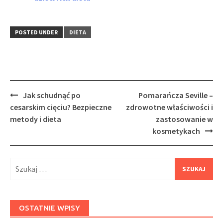
POSTED UNDER
DIETA
Post
Jak schudnąć po
Pomarańcza Seville –
navigation
cesarskim cięciu? Bezpieczne
zdrowotne właściwości i
metody i dieta
zastosowanie w
kosmetykach
Szukaj:
OSTATNIE WPISY