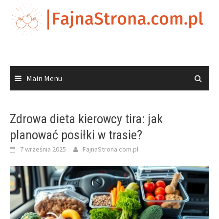
Skip
to
content
Main Menu
Zdrowa dieta kierowcy tira: jak
planować posiłki w trasie?
7 września 2025
FajnaStrona.com.pl