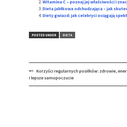
Witamina C – poznaj jej właściwości i zna
Dieta jabłkowa odchudzająca – jak skute
Diety gwiazd: jak celebryci osiągają sp
POSTED UNDER
DIETA
Post
Korzyści regularnych posiłków: zdrowie, ener
navigation
i lepsze samopoczucie