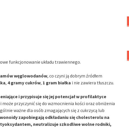
dłowe funkcjonowanie układu trawiennego.
gramów węglowodanów
, co czyni ją dobrym źródłem
ika
,
4 gramy cukrów
,
1 gram białka
i nie zawiera tłuszczu.
niające i przypisuje się jej potencjał w profilaktyce
li może przyczynić się do wzmocnienia kości oraz obniżenia
ególnie ważne dla osób zmagających się z cukrzycą lub
awonoidy zapobiegają odkładaniu się cholesterolu na
ntyoksydantem, neutralizuje szkodliwe wolne rodniki,