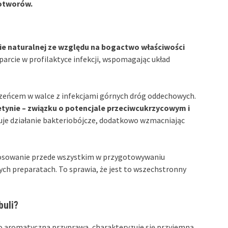
wotworów.
ie naturalnej ze względu na bogactwo właściwości
parcie w profilaktyce infekcji, wspomagając układ
rzeńcem w walce z infekcjami górnych dróg oddechowych.
cetynie – związku o potencjale przeciwcukrzycowym i
uje działanie bakteriobójcze, dodatkowo wzmacniając
stosowanie przede wszystkim w przygotowywaniu
ch preparatach. To sprawia, że jest to wszechstronny
buli?
ko aromatyczna przyprawa, charakteryzuje się przyjemną