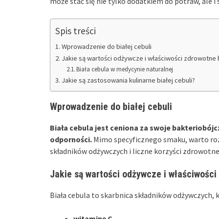
może stać się nie tylko dodatkiem do potraw, ale 
Spis treści
Wprowadzenie do białej cebuli
Jakie są wartości odżywcze i właściwości zdrowotne b
Biała cebula w medycynie naturalnej
Jakie są zastosowania kulinarne białej cebuli?
Wprowadzenie do białej cebuli
Biała cebula jest ceniona za swoje bakteriobójc
odporności.
Mimo specyficznego smaku, warto roz
składników odżywczych i liczne korzyści zdrowotne
Jakie są wartości odżywcze i właściwości 
Biała cebula to skarbnica składników odżywczych, 
witaminę C
,