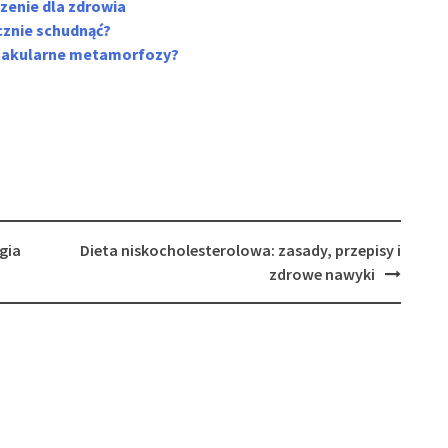
czenie dla zdrowia
cznie schudnąć?
ektakularne metamorfozy?
gia
Dieta niskocholesterolowa: zasady, przepisy i
zdrowe nawyki