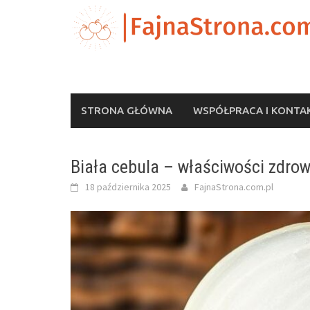
Skip
to
content
STRONA GŁÓWNA
WSPÓŁPRACA I KONTA
Biała cebula – właściwości zdrow
18 października 2025
FajnaStrona.com.pl