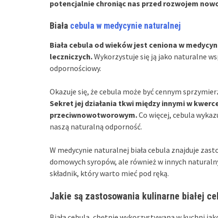
potencjalnie chroniąc nas przed rozwojem no
Biała
cebula w medycynie naturalnej
Biała cebula od wieków jest ceniona w medycyn
leczniczych.
Wykorzystuje się ją jako naturalne ws
odpornościowy.
Okazuje się, że cebula może być cennym sprzymie
Sekret jej działania tkwi między innymi w kwer
przeciwnowotworowym.
Co więcej, cebula wykaz
naszą naturalną odporność.
W medycynie naturalnej biała cebula znajduje za
domowych syropów, ale również w innych naturalny
składnik, który warto mieć pod ręką.
Jakie są zastosowania kulinarne białej ce
Biała cebula, chętnie wykorzystywana w kuchni ja