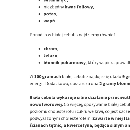
niezbędny
kwas foliowy
,
potas
,
wapń
.
Ponadto w białej cebuli znajdziemy również:
chrom
,
żelazo
,
błonnik pokarmowy
, który wspiera prawi
W
100 gramach
białej cebuli znajduje się około
9 
energii. Dodatkowo, dostarcza ona
2 gramy błonn
Biała cebula wykazuje silne działanie przeciwutle
nowotworowej.
Co więcej, spożywanie białej cebu
poziomu cholesterolu i cukru we krwi, co jest szcz
podwyższonym cholesterolem.
Zawarte w niej fl
ścianach tętnic, a kwercetyna, będąca silnym a