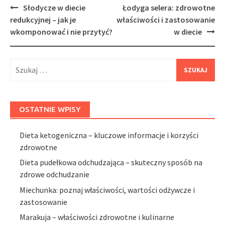
Post
Słodycze w diecie
Łodyga selera: zdrowotne
navigation
redukcyjnej – jak je
właściwości i zastosowanie
wkomponować i nie przytyć?
w diecie
Szukaj:
OSTATNIE WPISY
Dieta ketogeniczna – kluczowe informacje i korzyści
zdrowotne
Dieta pudełkowa odchudzająca – skuteczny sposób na
zdrowe odchudzanie
Miechunka: poznaj właściwości, wartości odżywcze i
zastosowanie
Marakuja – właściwości zdrowotne i kulinarne