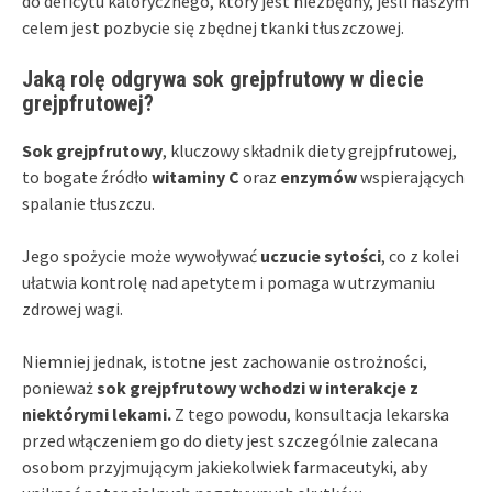
do deficytu kalorycznego, który jest niezbędny, jeśli naszym
celem jest pozbycie się zbędnej tkanki tłuszczowej.
Jaką rolę odgrywa sok grejpfrutowy w diecie
grejpfrutowej?
Sok grejpfrutowy
, kluczowy składnik diety grejpfrutowej,
to bogate źródło
witaminy C
oraz
enzymów
wspierających
spalanie tłuszczu.
Jego spożycie może wywoływać
uczucie sytości
, co z kolei
ułatwia kontrolę nad apetytem i pomaga w utrzymaniu
zdrowej wagi.
Niemniej jednak, istotne jest zachowanie ostrożności,
ponieważ
sok grejpfrutowy wchodzi w interakcje z
niektórymi lekami.
Z tego powodu, konsultacja lekarska
przed włączeniem go do diety jest szczególnie zalecana
osobom przyjmującym jakiekolwiek farmaceutyki, aby