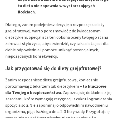
ta dieta nie zapewnia w wystarczających
ilościach.
Dlatego, zanim podejmiesz decyzję o rozpoczęciu diety
grejpfrutowej, warto porozmawiać z doświadczonym
dietetykiem. Specjalista ten dokona oceny twojego stanu
zdrowia i stylu życia, aby stwierdzić, czy taka dieta jest dla
ciebie odpowiednia i pomoże uniknąć potencjalnych,
niepożądanych konsekwencji.
Jak przygotować się do diety grejpfrutowej?
Zanim rozpoczniesz dietę grejpfrutową, koniecznie
porozmawiaj z lekarzem lub dietetykiem –
to kluczowe
dla Twojego bezpieczeństwa
. Zapoznaj się dokładnie z jej
zasadami, które wymagają rezygnacji z cukru i ograniczenia
spożycia soli. Nie zapominaj o odpowiednim nawodnieniu
organizmu, pijąc każdego dnia 2-3 litry wody. Przygotuj się
mentalnie na dość restrykcyjny plan żywieniowy i z