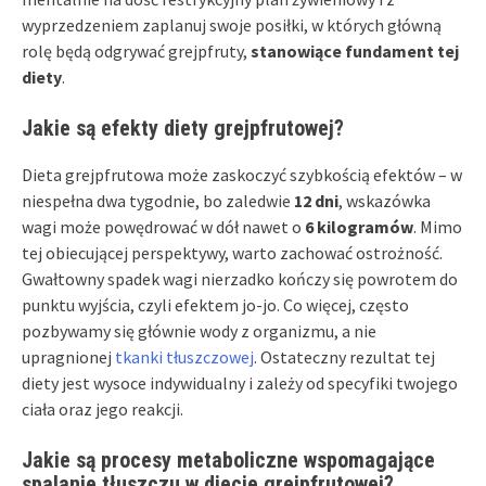
wyprzedzeniem zaplanuj swoje posiłki, w których główną
rolę będą odgrywać grejpfruty,
stanowiące fundament tej
diety
.
Jakie są efekty diety grejpfrutowej?
Dieta grejpfrutowa może zaskoczyć szybkością efektów – w
niespełna dwa tygodnie, bo zaledwie
12 dni
, wskazówka
wagi może powędrować w dół nawet o
6 kilogramów
. Mimo
tej obiecującej perspektywy, warto zachować ostrożność.
Gwałtowny spadek wagi nierzadko kończy się powrotem do
punktu wyjścia, czyli efektem jo-jo. Co więcej, często
pozbywamy się głównie wody z organizmu, a nie
upragnionej
tkanki tłuszczowej
. Ostateczny rezultat tej
diety jest wysoce indywidualny i zależy od specyfiki twojego
ciała oraz jego reakcji.
Jakie są procesy metaboliczne wspomagające
spalanie tłuszczu w diecie grejpfrutowej?