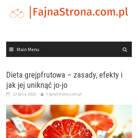
Skip
to
content
Main Menu
Dieta grejpfrutowa – zasady, efekty i
jak jej uniknąć jo-jo
22 lipca 2025
FajnaStrona.com.pl