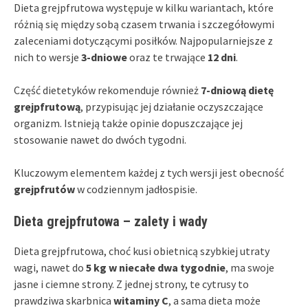
Dieta grejpfrutowa występuje w kilku wariantach, które
różnią się między sobą czasem trwania i szczegółowymi
zaleceniami dotyczącymi posiłków. Najpopularniejsze z
nich to wersje
3-dniowe
oraz te trwające
12 dni
.
Część dietetyków rekomenduje również
7-dniową dietę
grejpfrutową
, przypisując jej działanie oczyszczające
organizm. Istnieją także opinie dopuszczające jej
stosowanie nawet do dwóch tygodni.
Kluczowym elementem każdej z tych wersji jest obecność
grejpfrutów
w codziennym jadłospisie.
Dieta grejpfrutowa – zalety i wady
Dieta grejpfrutowa, choć kusi obietnicą szybkiej utraty
wagi, nawet do
5 kg w niecałe dwa tygodnie
, ma swoje
jasne i ciemne strony. Z jednej strony, te cytrusy to
prawdziwa skarbnica
witaminy C
, a sama dieta może