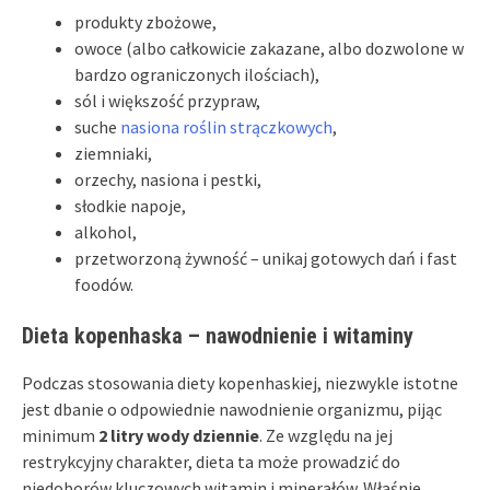
produkty zbożowe,
owoce (albo całkowicie zakazane, albo dozwolone w
bardzo ograniczonych ilościach),
sól i większość przypraw,
suche
nasiona roślin strączkowych
,
ziemniaki,
orzechy, nasiona i pestki,
słodkie napoje,
alkohol,
przetworzoną żywność – unikaj gotowych dań i fast
foodów.
Dieta kopenhaska – nawodnienie i witaminy
Podczas stosowania diety kopenhaskiej, niezwykle istotne
jest dbanie o odpowiednie nawodnienie organizmu, pijąc
minimum
2 litry wody dziennie
. Ze względu na jej
restrykcyjny charakter, dieta ta może prowadzić do
niedoborów kluczowych witamin i minerałów. Właśnie