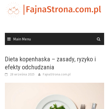
Skip
to
content
Main Menu
Dieta kopenhaska – zasady, ryzyko i
efekty odchudzania
28 września 2025
FajnaStrona.com.pl