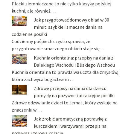
Placki ziemniaczane to nie tylko klasyka polskiej
kuchni, ale również …
Jak przygotować domowy obiad w 30
minut: szybkie i smaczne dania na
codzienne posiłki
Codzienny pośpiech często sprawia, że
przygotowanie smacznego obiadu staje się …
Kuchnia orientalna: przepisy na dania z
Dalekiego Wschodu i Bliskiego Wschodu
Kuchnia orientalna to prawdziwa uczta dla zmysłów,
która zachwyca bogactwem …
Zdrowe przepisy na dania dla dzieci:
pomysły na pożywne i atrakcyjne posiłki
Zdrowe odżywianie dzieci to temat, który zyskuje na
znaczeniu w …
Jak zrobić aromatyczną potrawkę z
kurczakiem i warzywami: przepis na
pożywną i zdrową kolację