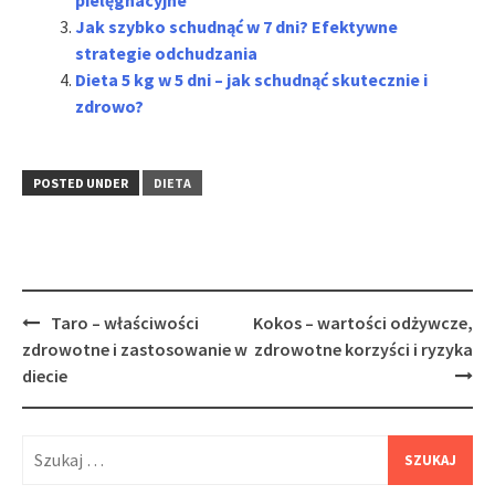
Jak szybko schudnąć w 7 dni? Efektywne
strategie odchudzania
Dieta 5 kg w 5 dni – jak schudnąć skutecznie i
zdrowo?
POSTED UNDER
DIETA
Post
Taro – właściwości
Kokos – wartości odżywcze,
navigation
zdrowotne i zastosowanie w
zdrowotne korzyści i ryzyka
diecie
Szukaj: