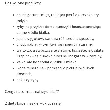
Dozwolone produkty:
chude gatunki mięs, takie jak pierś z kurczaka czy
indyka,
ryby, na przykład dorsz, tuńczyk i łosoś, stanowiące
cenne źródło białka,
jaja, przygotowywane na różnorodne sposoby,
chudy nabiał, w tym twaróg i jogurt naturalny,
warzywa, a zwłaszcza te zielone, liściaste, jak sałata
i szpinak – są niskokaloryczne i bogate w witaminy,
kawa, ale bez dodatku cukru i mleka,
woda mineralna – pamiętaj o piciu jej w dużych
ilościach,
sok z cytryny.
Czego natomiast należy unikać?
Z diety kopenhaskiej wyklucza się: