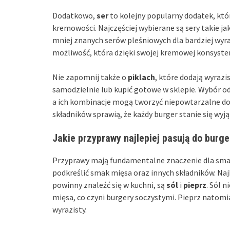
Dodatkowo,
ser
to kolejny popularny dodatek, któ
kremowości. Najczęściej wybierane są sery takie j
mniej znanych serów pleśniowych dla bardziej wy
możliwość, która dzięki swojej kremowej konsyst
Nie zapomnij także o
piklach
, które dodają wyrazi
samodzielnie lub kupić gotowe w sklepie. Wybór 
a ich kombinacje mogą tworzyć niepowtarzalne do
składników sprawią, że każdy burger stanie się wyj
Jakie przyprawy najlepiej pasują do burg
Przyprawy mają fundamentalne znaczenie dla sma
podkreślić smak mięsa oraz innych składników. N
powinny znaleźć się w kuchni, są
sól
i
pieprz
. Sól 
mięsa, co czyni burgery soczystymi. Pieprz natomia
wyrazisty.