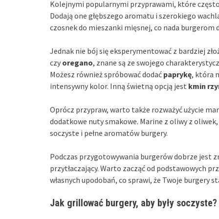
Kolejnymi popularnymi przyprawami, które często 
Dodają one głębszego aromatu i szerokiego wachl
czosnek do mieszanki mięsnej, co nada burgerom 
Jednak nie bój się eksperymentować z bardziej z
czy
oregano
, znane są ze swojego charakterystyc
Możesz również spróbować dodać
paprykę
, która
intensywny kolor. Inną świetną opcją jest
kmin rz
Oprócz przypraw, warto także rozważyć użycie ma
dodatkowe nuty smakowe. Marine z oliwy z oliwek
soczyste i pełne aromatów burgery.
Podczas przygotowywania burgerów dobrze jest zn
przytłaczający. Warto zacząć od podstawowych pr
własnych upodobań, co sprawi, że Twoje burgery s
Jak grillować burgery, aby były soczyste?