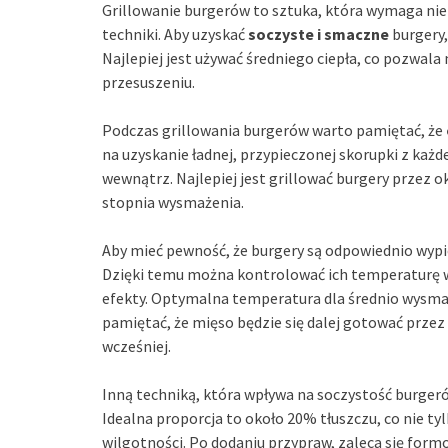
Grillowanie burgerów to sztuka, która wymaga nie 
techniki. Aby uzyskać
soczyste i smaczne
burgery,
Najlepiej jest używać średniego ciepła, co pozwa
przesuszeniu.
Podczas grillowania burgerów warto pamiętać, że
na uzyskanie ładnej, przypieczonej skorupki z każ
wewnątrz. Najlepiej jest grillować burgery przez o
stopnia wysmażenia.
Aby mieć pewność, że burgery są odpowiednio wyp
Dzięki temu można kontrolować ich temperaturę w
efekty. Optymalna temperatura dla średnio wysma
pamiętać, że mięso będzie się dalej gotować przez k
wcześniej.
Inną techniką, która wpływa na soczystość burger
Idealna proporcja to około 20% tłuszczu, co nie 
wilgotności. Po dodaniu przypraw, zaleca się for