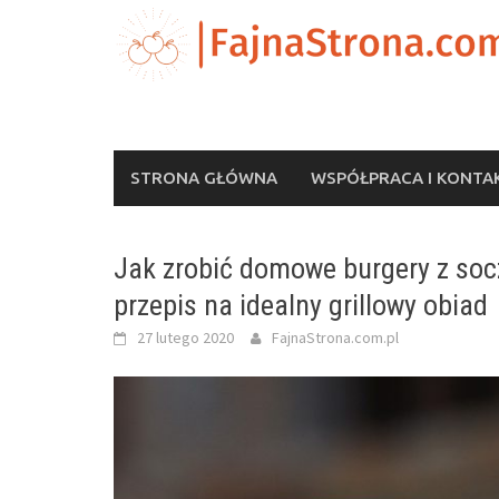
Skip
to
content
STRONA GŁÓWNA
WSPÓŁPRACA I KONTA
Jak zrobić domowe burgery z so
przepis na idealny grillowy obiad
27 lutego 2020
FajnaStrona.com.pl