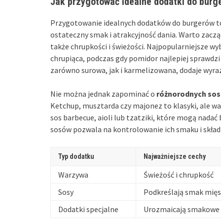
Jak przygotować idealne dodatki do burg
Przygotowanie idealnych dodatków do burgerów t
ostateczny smak i atrakcyjność dania. Warto zacz
także chrupkości i świeżości. Najpopularniejsze wy
chrupiąca, podczas gdy pomidor najlepiej sprawdzi s
zarówno surowa, jak i karmelizowana, dodaje wyra
Nie można jednak zapominać o
różnorodnych so
Ketchup, musztarda czy majonez to klasyki, ale w
sos barbecue, aioli lub tzatziki, które mogą nad
sosów pozwala na kontrolowanie ich smaku i skład
Typ dodatku
Najważniejsze cechy
Warzywa
Świeżość i chrupkość
Sosy
Podkreślają smak mię
Dodatki specjalne
Urozmaicają smakowe