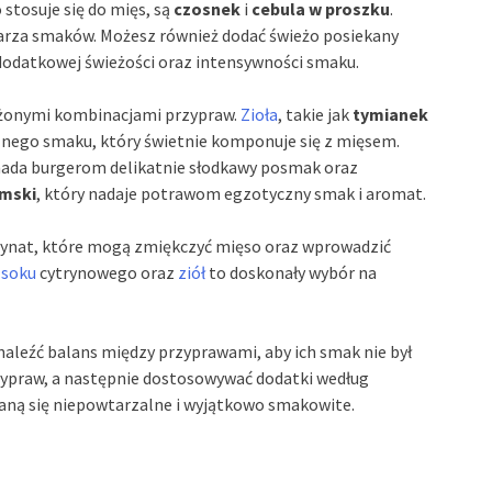
stosuje się do mięs, są
czosnek
i
cebula w proszku
.
arza smaków. Możesz również dodać świeżo posiekany
dodatkowej świeżości oraz intensywności smaku.
łożonymi kombinacjami przypraw.
Zioła
, takie jak
tymianek
znego smaku, który świetnie komponuje się z mięsem.
 nada burgerom delikatnie słodkawy posmak oraz
ymski
, który nadaje potrawom egzotyczny smak i aromat.
rynat, które mogą zmiękczyć mięso oraz wprowadzić
,
soku
cytrynowego oraz
ziół
to doskonały wybór na
aleźć balans między przyprawami, aby ich smak nie był
zypraw, a następnie dostosowywać dodatki według
taną się niepowtarzalne i wyjątkowo smakowite.