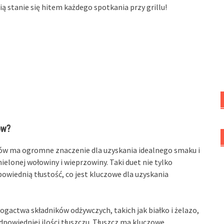
ą stanie się hitem każdego spotkania przy grillu!
ów?
w ma ogromne znaczenie dla uzyskania idealnego smaku i
ielonej wołowiny i wieprzowiny. Taki duet nie tylko
wiednią tłustość, co jest kluczowe dla uzyskania
gactwa składników odżywczych, takich jak białko i żelazo,
powiedniej ilości tłuszczu. Tłuszcz ma kluczowe