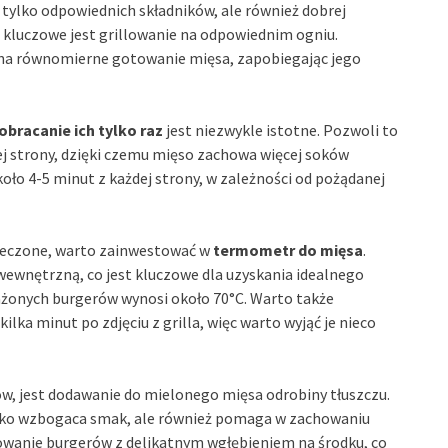
tylko odpowiednich składników, ale również dobrej
 kluczowe jest grillowanie na odpowiednim ogniu.
la na równomierne gotowanie mięsa, zapobiegając jego
obracanie ich tylko raz
jest niezwykle istotne. Pozwoli to
dej strony, dzięki czemu mięso zachowa więcej soków
koło 4-5 minut z każdej strony, w zależności od pożądanej
ieczone, warto zainwestować w
termometr do mięsa
.
ewnętrzną, co jest kluczowe dla uzyskania idealnego
żonych burgerów wynosi około 70°C. Warto także
ilka minut po zdjęciu z grilla, więc warto wyjąć je nieco
ów, jest dodawanie do mielonego mięsa odrobiny tłuszczu.
tylko wzbogaca smak, ale również pomaga w zachowaniu
mowanie burgerów z delikatnym wgłębieniem na środku, co