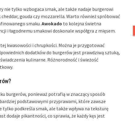
ry nie tylko wzbogaca smak, ale także nadaje burgerowi
ak cheddar, gouda czy mozzarella. Warto również spróbować
rafinowanego smaku.
Awokado
to kolejna świetna
encji i łagodnemu smakowi doskonale współgra z mięsem.
stej kwasowości i chrupkości. Można je przygotować
odpowiednich dodatków do burgerów jest prawdziwą sztuką,
świadczenia kulinarne. Różnorodność i świeżość
ątkowy.
erów?
ku burgerów, ponieważ potrafią w znaczący sposób
ajbardziej podstawowymi przyprawami, które zawsze
nie tylko podkreśla smak, ale także wpływa na teksturę
st dodaje pikantności, co sprawia, że każdy kęs jest