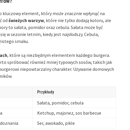
erów?
o kluczowy element, który może znacznie wpłynąć na
ąć od
świeżych warzyw
, które nie tylko dodają koloru, ale
bory to sałata, pomidor oraz cebula. Sałata może być
ię w sezonie letnim, kiedy jest najsłodszy. Cebula,
zistego smaku.
sach
, które są niezbędnym elementem każdego burgera.
arto spróbować również mniej typowych sosów, takich jak
ać burgerowi niepowtarzalny charakter. Używanie domowych
ników.
Przykłady
Sałata, pomidor, cebula
sa
Ketchup, majonez, sos barbecue
 doznania
Ser, awokado, pikle