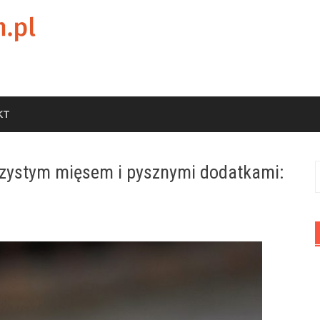
KT
czystym mięsem i pysznymi dodatkami:
S