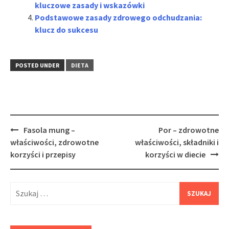
kluczowe zasady i wskazówki
Podstawowe zasady zdrowego odchudzania:
klucz do sukcesu
POSTED UNDER
DIETA
Post
Fasola mung –
Por – zdrowotne
navigation
właściwości, zdrowotne
właściwości, składniki i
korzyści i przepisy
korzyści w diecie
Szukaj: