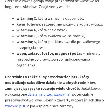
Czereśnie zawdzięczają swoje prozdrowotne właściwości
bogatemu składowi. Znajdziemy w nich:
witaminę C
, która wzmacnia odporność,
kwas foliowy
, szczególnie ważny dla kobiet w ciąży,
witaminę A
, która dba o wzrok,
witaminę E
, która zwalcza wolne rodniki,
witaminę K
, która jest kluczowa dla prawidłowego
krzepnięcia krwi,
wapń, żelazo, fosfor, magnez i potas
– minerały
niezbędne do prawidłowego funkcjonowania
organizmu.
Czereśnie to także silny przeciwutleniacz, który
neutralizuje szkodliwe działanie wolnych rodników,
zmniejszając ryzyko rozwoju wielu chorób.
Dodatkowo,
wykazują one
działanie przeciwzapalne
i potencjalnie
przeciwnowotworowe. Błonnik zawarty w czereśniach dba o
zdrowie jelit
, a jod wspiera pracę tarczycy.