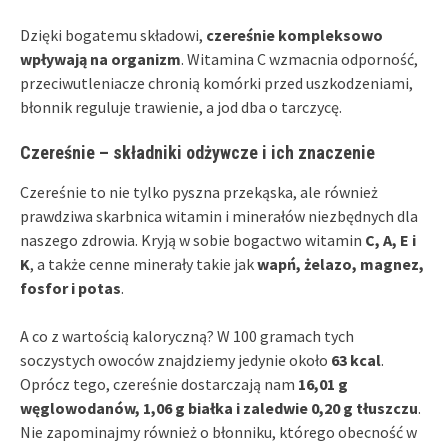
Dzięki bogatemu składowi,
czereśnie kompleksowo
wpływają na organizm
. Witamina C wzmacnia odporność,
przeciwutleniacze chronią komórki przed uszkodzeniami,
błonnik reguluje trawienie, a jod dba o tarczycę.
Czereśnie – składniki odżywcze i ich znaczenie
Czereśnie to nie tylko pyszna przekąska, ale również
prawdziwa skarbnica witamin i minerałów niezbędnych dla
naszego zdrowia. Kryją w sobie bogactwo witamin
C, A, E i
K
, a także cenne minerały takie jak
wapń, żelazo, magnez,
fosfor i potas
.
A co z wartością kaloryczną? W 100 gramach tych
soczystych owoców znajdziemy jedynie około
63 kcal
.
Oprócz tego, czereśnie dostarczają nam
16,01 g
węglowodanów, 1,06 g białka i zaledwie 0,20 g tłuszczu
.
Nie zapominajmy również o błonniku, którego obecność w