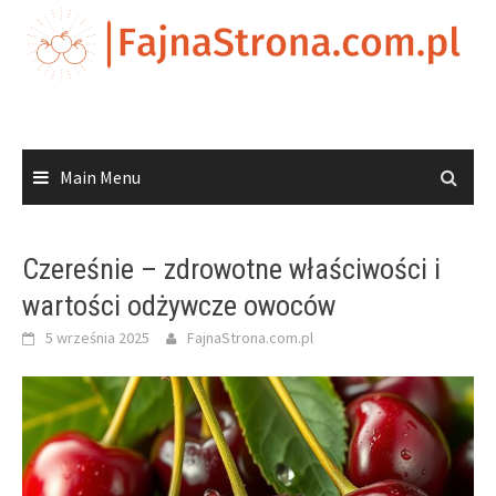
Skip
to
content
Main Menu
Czereśnie – zdrowotne właściwości i
wartości odżywcze owoców
5 września 2025
FajnaStrona.com.pl