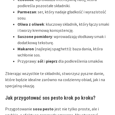
podkreśla pozostałe składniki.
Parmezan
: ser, który nadaje gładkość i wyrazistość
sosu.
Oliwa z oliwek
: kluczowy składnik, który łączy smaki
i tworzy kremową konsystencję.
Suszone pomidory
: wprowadzają słodkawy smak i
dodatkową teksturę.
Makaron
(najlepiej spaghetti): baza dania, która
wchłonie sos.
Przyprawy:
sól
i
pieprz
dla podkreślenia smaków.
Zbierając wszystkie te składniki, stworzysz pyszne danie,
które będzie idealne zarówno na codzienny obiad, jak i na
specjalną okazję.
Jak przygotować sos pesto krok po kroku?
Przygotowanie
sosu pesto
jest nie tylko proste, ale i
szybkie, a efekty są naprawdę smaczne. Aby stworzyć