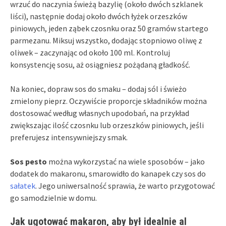
wrzuć do naczynia świeżą bazylię (około dwóch szklanek
liści), następnie dodaj około dwóch łyżek orzeszków
piniowych, jeden ząbek czosnku oraz 50 gramów startego
parmezanu. Miksuj wszystko, dodając stopniowo oliwę z
oliwek – zaczynając od około 100 ml. Kontroluj
konsystencję sosu, aż osiągniesz pożądaną gładkość.
Na koniec, dopraw sos do smaku – dodaj sól i świeżo
zmielony pieprz. Oczywiście proporcje składników można
dostosować według własnych upodobań, na przykład
zwiększając ilość czosnku lub orzeszków piniowych, jeśli
preferujesz intensywniejszy smak.
Sos pesto
można wykorzystać na wiele sposobów – jako
dodatek do makaronu, smarowidło do kanapek czy sos do
sałatek
. Jego uniwersalność sprawia, że warto przygotować
go samodzielnie w domu.
Jak ugotować makaron, aby był idealnie al