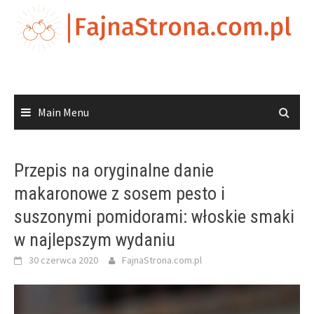
Skip
to
content
Main Menu
Przepis na oryginalne danie
makaronowe z sosem pesto i
suszonymi pomidorami: włoskie smaki
w najlepszym wydaniu
30 czerwca 2020
FajnaStrona.com.pl