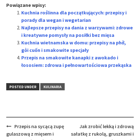
Powiązane wpisy:
Kuchnia roślinna dla początkujących: przepisy i
porady dla wegan i wegetarian
Najlepsze przepisy na dania z warzywami: zdrowe
i kreatywne pomysły na posiłki bez mięsa
Kuchnia wietnamska w domu: przepisy na phở,
gỏi cuốn i smakowite specjały
Przepis na smakowite kanapki z awokado i
łososiem: zdrowa i pełnowartościowa przekąska
POSTED UNDER
KULINARIA
Post
Przepis na sycącą zupę
Jak zrobić lekką i zdrową
navigation
gulaszową z mięsem i
sałatkę z rukolą, gruszkami i