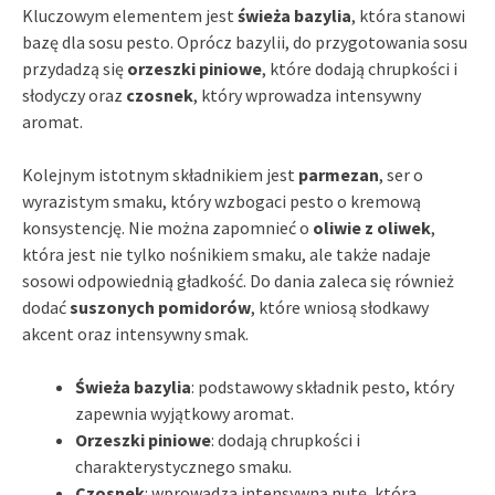
Kluczowym elementem jest
świeża bazylia
, która stanowi
bazę dla sosu pesto. Oprócz bazylii, do przygotowania sosu
przydadzą się
orzeszki piniowe
, które dodają chrupkości i
słodyczy oraz
czosnek
, który wprowadza intensywny
aromat.
Kolejnym istotnym składnikiem jest
parmezan
, ser o
wyrazistym smaku, który wzbogaci pesto o kremową
konsystencję. Nie można zapomnieć o
oliwie z oliwek
,
która jest nie tylko nośnikiem smaku, ale także nadaje
sosowi odpowiednią gładkość. Do dania zaleca się również
dodać
suszonych pomidorów
, które wniosą słodkawy
akcent oraz intensywny smak.
Świeża bazylia
: podstawowy składnik pesto, który
zapewnia wyjątkowy aromat.
Orzeszki piniowe
: dodają chrupkości i
charakterystycznego smaku.
Czosnek
: wprowadza intensywną nutę, która