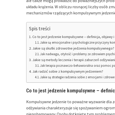
ale także mogą prowadzić do poważniejszych prob
układu krążenia. W obliczu rosnącej liczby osób 
mechanizmów rządzących kompulsywnym jedzeniem s
Spis treści
Co to jest jedzenie kompulsywne – definicja, objawy 
Jakie są emocjonalne i psychologiczne przyczyny k
Jakie są skutki zdrowotne jedzenia kompulsywnego?
Jak nadwaga, otyłość i problemy ze zdrowiem psyc
Jakie są metody leczenia i terapii zaburzeń odżywian
Jak terapia poznawczo-behawioralna oraz pomoc 
Jak radzić sobie z kompulsywnym jedzeniem?
Jakie są strategie radzenia sobie z emocjami i zdrow
Co to jest jedzenie kompulsywne – definic
Kompulsywne jedzenie to poważne wyzwanie dla zd
odżywiania charakteryzuje się spożywaniem ogrom
niepohamowany. Osoby dotknięte tym problemem d