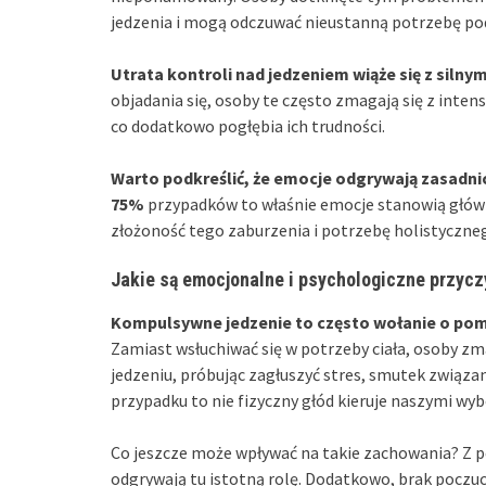
jedzenia i mogą odczuwać nieustanną potrzebę po
Utrata kontroli nad jedzeniem wiąże się z siln
objadania się, osoby te często zmagają się z int
co dodatkowo pogłębia ich trudności.
Warto podkreślić, że emocje odgrywają zasadni
75%
przypadków to właśnie emocje stanowią główn
złożoność tego zaburzenia i potrzebę holistyczneg
Jakie są emocjonalne i psychologiczne przyc
Kompulsywne jedzenie to często wołanie o pom
Zamiast wsłuchiwać się w potrzeby ciała, osoby zm
jedzeniu, próbując zagłuszyć stres, smutek związan
przypadku to nie fizyczny głód kieruje naszymi wyb
Co jeszcze może wpływać na takie zachowania? Z 
odgrywają tu istotną rolę. Dodatkowo, brak poczu