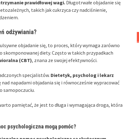
utrzymanie prawidłowej wagi.
Długotrwałe objadanie się
tozależnych, takich jak cukrzyca czy nadciśnienie,
edzeniem.
eń odżywiania?
ulsywne objadanie się, to proces, który wymaga zarówno
io skomponowanej diety. Często w takich przypadkach
ioralna (CBT)
, znana ze swojej efektywności.
iadczonych specjalistów.
Dietetyk, psycholog i lekarz
lę nad napadami objadania się i równocześnie wypracować
ego samopoczuciu.
rto pamiętać, że jest to długa i wymagająca droga, która
moc psychologiczna mogą pomóc?
esjonalna pomoc psychologiczna są skutecznym