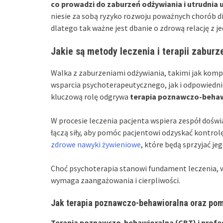
co prowadzi do zaburzeń odżywiania i utrudnia 
niesie za sobą ryzyko rozwoju poważnych chorób die
dlatego tak ważne jest dbanie o zdrową relację z j
Jakie są metody leczenia i terapii zaburz
Walka z zaburzeniami odżywiania, takimi jak komp
wsparcia psychoterapeutycznego, jak i odpowiedn
kluczową rolę odgrywa
terapia poznawczo-behaw
W procesie leczenia pacjenta wspiera zespół dośw
łączą siły, aby pomóc pacjentowi odzyskać kontro
zdrowe nawyki żywieniowe
, które będą sprzyjać j
Choć psychoterapia stanowi fundament leczenia, wa
wymaga zaangażowania i cierpliwości.
Jak terapia poznawczo-behawioralna oraz po
Terapia poznawczo-behawioralna (CBT) i prof