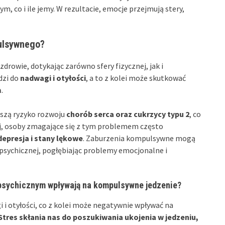
, co i ile jemy. W rezultacie, emocje przejmują stery,
pulsywnego?
rowie, dotykając zarówno sfery fizycznej, jak i
dzi do
nadwagi i otyłości
, a to z kolei może skutkować
m
.
oszą ryzyko rozwoju
chorób serca oraz cukrzycy typu 2
, co
ej, osoby zmagające się z tym problemem często
depresja i stany lękowe
. Zaburzenia kompulsywne mogą
 psychicznej, pogłębiając problemy emocjonalne i
 psychicznym wpływają na kompulsywne jedzenie?
i otyłości, co z kolei może negatywnie wpływać na
Stres skłania nas do poszukiwania ukojenia w jedzeniu,