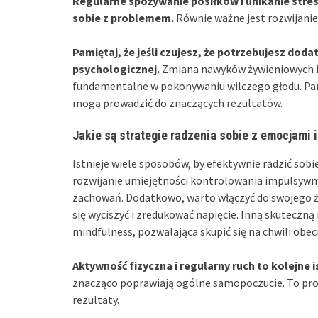
Regularne spożywanie posiłków i unikanie stres
sobie z problemem.
Równie ważne jest rozwijani
Pamiętaj, że jeśli czujesz, że potrzebujesz do
psychologicznej.
Zmiana nawyków żywieniowych i
fundamentalne w pokonywaniu wilczego głodu. Pam
mogą prowadzić do znaczących rezultatów.
Jakie są strategie radzenia sobie z emocjami 
Istnieje wiele sposobów, by efektywnie radzić so
rozwijanie umiejętności kontrolowania impulsywn
zachowań. Dodatkowo, warto włączyć do swojego życ
się wyciszyć i zredukować napięcie. Inną skuteczn
mindfulness, pozwalająca skupić się na chwili obec
Aktywność fizyczna i regularny ruch to kolejne 
znacząco poprawiają ogólne samopoczucie. To pros
rezultaty.