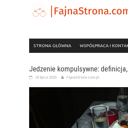
Skip
to
content
STRONA GŁÓWNA
WSPÓŁPRACA I KONTA
Jedzenie kompulsywne: definicja,
18 lipca 2025
FajnaStrona.com.pl