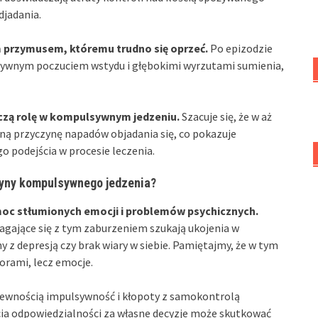
djadania.
ym przymusem, któremu trudno się oprzeć.
Po epizodzie
ensywnym poczuciem wstydu i głębokimi wyrzutami sumienia,
czą rolę w kompulsywnym jedzeniu.
Szacuje się, że w aż
ą przyczynę napadów objadania się, co pokazuje
o podejścia w procesie leczenia.
zyny kompulsywnego jedzenia?
oc stłumionych emocji i problemów psychicznych.
agające się z tym zaburzeniem szukają ukojenia w
y z depresją czy brak wiary w siebie. Pamiętajmy, że w tym
orami, lecz emocje.
pewnością impulsywność i kłopoty z samokontrolą
cia odpowiedzialności za własne decyzje może skutkować