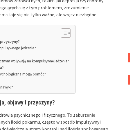
lemów zdrowotnych, takich jak depresja czy choroby
zmagających się z tym problemem, zrozumienie
taje się nie tylko ważne, ale wręcz niezbędne.
i przyczyny?
ompulsywnego jedzenia?
hicznym wpływają na kompulsywne jedzenie?
ia?
psychologiczna mogą pomóc?
e nawyki?
ja, objawy i przyczyny?
rowia psychicznego i fizycznego. To zaburzenie
nych ilości pokarmu, często w sposób impulsywny i
oświadczają utraty kontroli nad ilością spożywanego