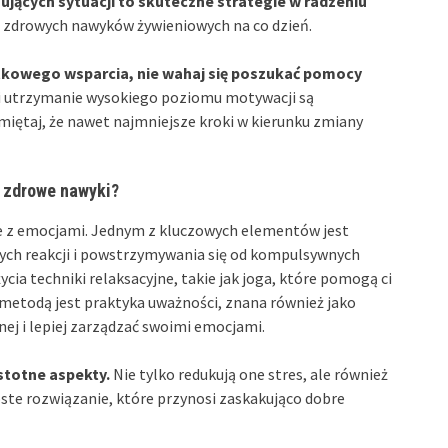
ujących sytuacji to skuteczne strategie w radzeniu
e zdrowych nawyków żywieniowych na co dzień.
datkowego wsparcia, nie wahaj się poszukać pomocy
 utrzymanie wysokiego poziomu motywacji są
iętaj, że nawet najmniejsze kroki w kierunku zmiany
i zdrowe nawyki?
bie z emocjami. Jednym z kluczowych elementów jest
ych reakcji i powstrzymywania się od kompulsywnych
ia techniki relaksacyjne, takie jak joga, które pomogą ci
ą metodą jest praktyka uważności, znana również jako
nej i lepiej zarządzać swoimi emocjami.
istotne aspekty.
Nie tylko redukują one stres, ale również
te rozwiązanie, które przynosi zaskakująco dobre