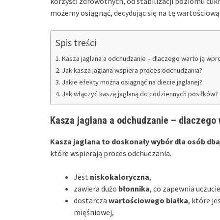
korzyści zdrowotnych, od stabilizacji poziomu cuk
możemy osiągnąć, decydując się na tę wartościową
Spis treści
Kasza jaglana a odchudzanie – dlaczego warto ją wpr
Jak kasza jaglana wspiera proces odchudzania?
Jakie efekty można osiągnąć na diecie jaglanej?
Jak włączyć kaszę jaglaną do codziennych posiłków?
Kasza jaglana a odchudzanie – dlaczego w
Kasza jaglana to doskonały wybór dla osób dbają
które wspierają proces odchudzania.
Jest
niskokaloryczna
,
zawiera dużo
błonnika
, co zapewnia uczuci
dostarcza
wartościowego białka
, które j
mięśniowej,