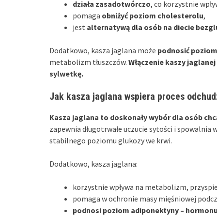
działa zasadotwórczo
, co korzystnie wpł
pomaga
obniżyć poziom cholesterolu
,
jest
alternatywą dla osób na diecie bezg
Dodatkowo, kasza jaglana może
podnosić poziom
metabolizm tłuszczów.
Włączenie kaszy jaglanej
sylwetkę.
Jak kasza jaglana wspiera proces odchud
Kasza jaglana to doskonały wybór dla osób ch
zapewnia długotrwałe uczucie sytości i spowalnia 
stabilnego poziomu glukozy we krwi.
Dodatkowo, kasza jaglana:
korzystnie wpływa na metabolizm, przyspi
pomaga w ochronie masy mięśniowej podcza
podnosi poziom adiponektyny – hormonu 