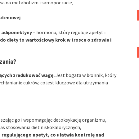
ywa na metabolizm i samopoczucie,
lutenowej
.
 adiponektyny
– hormonu, który reguluje apetyt i
 do diety to wartościowy krok w trosce o zdrowie i
zania?
cących zredukować wagę.
Jest bogata w błonnik, który
wchłanianie cukrów, co jest kluczowe dla utrzymania
eszając go i wspomagając detoksykację organizmu,
s stosowania diet niskokalorycznych,
regulującego apetyt, co ułatwia kontrolę nad