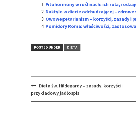
Fitohormony w roślinach: ich rola, rodza
Daktyle w diecie odchudzającej – zdrowe 
Owowegetarianizm – korzyści, zasady i p
Pomidory Roma: właściwości, zastosowan
POSTED UNDER
DIETA
Post
Dieta św. Hildegardy – zasady, korzyści i
navigation
przykładowy jadłospis