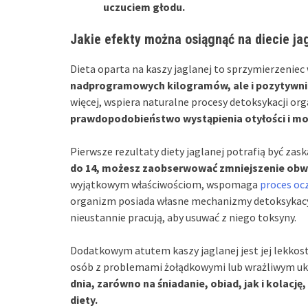
uczuciem głodu.
Jakie efekty można osiągnąć na diecie ja
Dieta oparta na kaszy jaglanej to sprzymierzeniec
nadprogramowych kilogramów, ale i pozytywnie
więcej, wspiera naturalne procesy detoksykacji or
prawdopodobieństwo wystąpienia otyłości i mo
Pierwsze rezultaty diety jaglanej potrafią być zas
do 14, możesz zaobserwować zmniejszenie obwod
wyjątkowym właściwościom, wspomaga
proces oc
organizm posiada własne mechanizmy detoksykacyjn
nieustannie pracują, aby usuwać z niego toksyny.
Dodatkowym atutem kaszy jaglanej jest jej lekkos
osób z problemami żołądkowymi lub wrażliwym 
dnia, zarówno na śniadanie, obiad, jak i kolacj
diety.