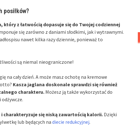
h posiłków?
 który z łatwością dopasuje się do Twojej codziennej
mponuje się zarówno z daniami słodkimi, jak i wytrawnymi.
jadłospisu nawet kilka razy dziennie, ponieważ to
żliwości są niemal nieograniczone!
rgię na cały dzień. A może masz ochotę na kremowe
sotto?
Kasza jaglana doskonale sprawdzi się również
zalnego charakteru.
Możesz ją także wykorzystać do
i odżywcze.
i charakteryzuje się niską zawartością kalorii.
Dzięki
sylwetkę lub będących na
diecie redukcyjnej
.