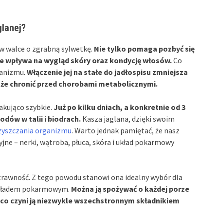
glanej?
 w walce o zgrabną sylwetkę.
Nie tylko pomaga pozbyć się
 wpływa na wygląd skóry oraz kondycję włosów.
Co
ganizmu.
Włączenie jej na stałe do jadłospisu zmniejsza
że chronić przed chorobami metabolicznymi.
kakująco szybkie.
Już po kilku dniach, a konkretnie od 3
ów w talii i biodrach.
Kasza jaglana, dzięki swoim
zyszczania organizmu
. Warto jednak pamiętać, że nasz
e – nerki, wątroba, płuca, skóra i układ pokarmowy
trawność. Z tego powodu stanowi ona idealny wybór dla
układem pokarmowym.
Można ją spożywać o każdej porze
ę, co czyni ją niezwykle wszechstronnym składnikiem