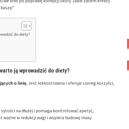
ru we krwi po poprawę kondycji skóry. Jakie zatem efekty
 kaszę?
owadzić do diety?
arto ją wprowadzić do diety?
cych o linię.
Jest lekkostrawna i oferuje szereg korzyści,
e sytości na dłużej i pomaga kontrolować apetyt,
est ważne w redukcji wagi i wspiera budowę masy