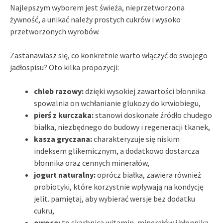
Najlepszym wyborem jest świeża, nieprzetworzona
żywność, a unikać należy prostych cukrów i wysoko
przetworzonych wyrobów.
Zastanawiasz się, co konkretnie warto włączyć do swojego
jadłospisu? Oto kilka propozycji:
chleb razowy:
dzięki wysokiej zawartości błonnika
spowalnia on wchłanianie glukozy do krwiobiegu,
pierś z kurczaka:
stanowi doskonałe źródło chudego
białka, niezbędnego do budowy i regeneracji tkanek,
kasza gryczana:
charakteryzuje się niskim
indeksem glikemicznym, a dodatkowo dostarcza
błonnika oraz cennych minerałów,
jogurt naturalny:
oprócz białka, zawiera również
probiotyki, które korzystnie wpływają na kondycję
jelit. pamiętaj, aby wybierać wersje bez dodatku
cukru,
owoce:
to skarbnica witamin, minerałów i błonnika.