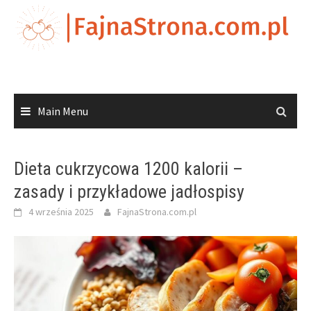
Skip
to
content
Main Menu
Dieta cukrzycowa 1200 kalorii –
zasady i przykładowe jadłospisy
4 września 2025
FajnaStrona.com.pl