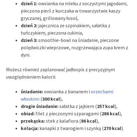
dzień 1:
owsianka na mleku z soczystymi jagodami,
pieczona pierś z kurczaka w towarzystwie kaszy
gryczanej, grillowany łosoś,
dzień 2:
jajecznica ze szpinakiem, sałatka z
tuńczykiem, pieczona cukinia,
dzień 3:
smoothie-bowl na śniadanie, pieczone
polędwiczki wieprzowe, rozgrzewająca zupa krem z
dyni.
Możesz również zaplanować jadłospis z precyzyjnym
uwzględnieniem kalorii:
śniadanie:
owsianka z bananem i
orzechami
włoskimi
(
300 kcal
),
drugie śniadanie:
sałatka z jajkiem (
257 kcal
),
obiad:
filet z pieczonymi szparagami (
286 kcal
),
przekąska:
stek z kalafiora (
86 kcal
),
kolacja:
kanapki z twarogiem i szynką (
270 kcal
).