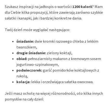
Szukasz inspiracji na jadłospis o wartości
1200 kalorii
? Mam
dla Ciebie kilka propozycji, które zawierają zarówno szybkie
sałatki i kanapki, jak i bardziej konkretne dania.
Twój dzień może wyglądać następująco:
śniadanie:
dwie kromki razowego chleba z lekkim
twarożkiem,
drugie śniadanie:
zielony koktajl,
obiad:
pełnoziarnisty makaron z kremowym sosem
jogurtowo-szpinakowym,
podwieczorek:
garść pomidorków koktajlowych z
rukolą,
kolacja:
lekka i orzeźwiająca sałatka owocowa.
Jeśli masz ochotę na więcej różnorodności, oto kilka innych
pomysłów na cały dzień: