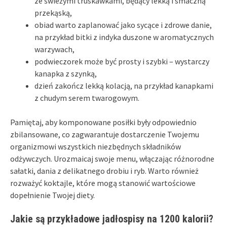
ze świeżymi truskawkami, będący lekką i smaczną
przekąską,
obiad warto zaplanować jako sycące i zdrowe danie,
na przykład bitki z indyka duszone w aromatycznych
warzywach,
podwieczorek może być prosty i szybki – wystarczy
kanapka z szynką,
dzień zakończ lekką kolacją, na przykład kanapkami
z chudym serem twarogowym.
Pamiętaj, aby komponowane posiłki były odpowiednio
zbilansowane, co zagwarantuje dostarczenie Twojemu
organizmowi wszystkich niezbędnych składników
odżywczych. Urozmaicaj swoje menu, włączając różnorodne
sałatki, dania z delikatnego drobiu i ryb. Warto również
rozważyć koktajle, które mogą stanowić wartościowe
dopełnienie Twojej diety.
Jakie są przykładowe jadłospisy na 1200 kalorii?